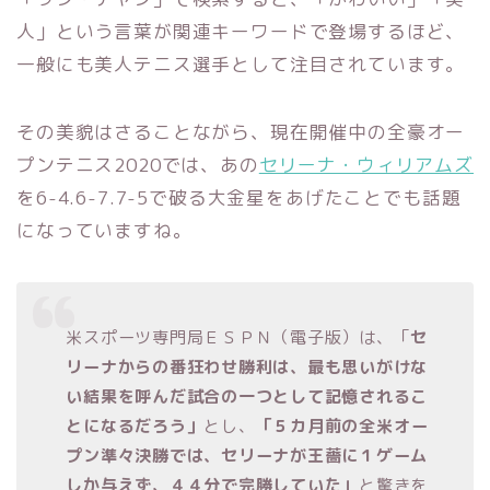
人」という言葉が関連キーワードで登場するほど、
一般にも美人テニス選手として注目されています。
その美貌はさることながら、現在開催中の全豪オー
プンテニス2020では、あの
セリーナ・ウィリアムズ
を6-4.6-7.7-5で破る大金星をあげたことでも話題
になっていますね。
米スポーツ専門局ＥＳＰＮ（電子版）は、「
セ
リーナからの番狂わせ勝利は、最も思いがけな
い結果を呼んだ試合の一つとして記憶されるこ
とになるだろう」
とし、
「５カ月前の全米オー
プン準々決勝では、セリーナが王薔に１ゲーム
しか与えず、４４分で完勝していた」
と驚きを