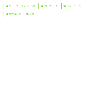
c
it
e
t
セリーナ・ウィリアムズ
プロフィール
ワン・チャン
e
t
e
大坂なおみ
王薔
b
e
n
o
r
a
o
k