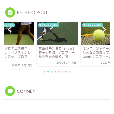
RELATED POST
プロテニス選手
女子プロテニス選手
女子プロテニス選手
山修子は身長154cm！
オンス・ジャバーが大坂
大坂なおみの最新愛
金や年収、プロフィー
なおみの親友って本当？
ケットはコレ！話題
過去の戦績、家...
wiki的プロフィール...
ューズのほか、試合
の...
2020年2月17日
2020年10月1日
2019年1
COMMENT