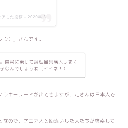
l)がシェアした投稿
–
2020年 5月月16日午後9時54分PDT
ソウ）」さんです。
す。自粛に乗じて調理器具購入しまく
男子なんでしょうね（イイネ！）
いうキーワードが出てきますが、走さんは日本人で
となので、ケニア人と勘違いした人たちが検索して