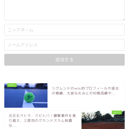
シグムンドのwiki的プロフィールや過去
の戦績、大坂なおみとの対戦成績や...
元女王ペトラ・クビトバ！襲撃事件を乗
り越え、三度目のグランドスラム制覇
な...