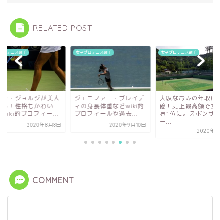
RELATED POST
プロテニス選手
女子プロテニス選手
女子プロテニス選手
ミラ・ジョルジが美人
ジェニファー・ブレイデ
大坂なおみの年収は4
ぎる！性格もかわい
ィの身長体重などwiki的
億！史上最高額で女
wiki的プロフィー...
プロフィールや過去...
界1位に。スポンサ
一...
2020年8月8日
2020年9月10日
2020年6
COMMENT