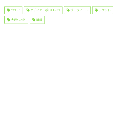
a
w
n
a
有
c
it
e
t
ウェア
ナディア・ポドロスカ
プロフィール
ラケット
e
t
e
大坂なおみ
戦績
b
e
n
o
r
a
o
k