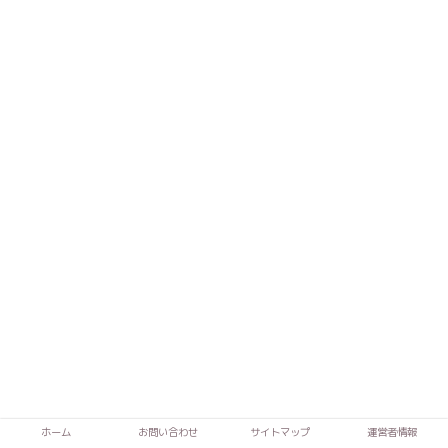
テニスをさせることのメリット３）人生に必
ホーム
お問い合わせ
サイトマップ
運営者情報